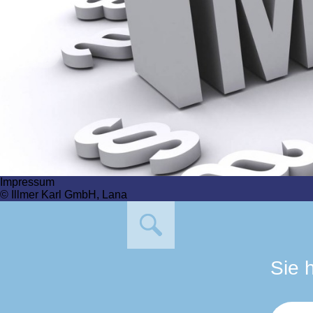
Impressum
© Illmer Karl GmbH, Lana
Sie 